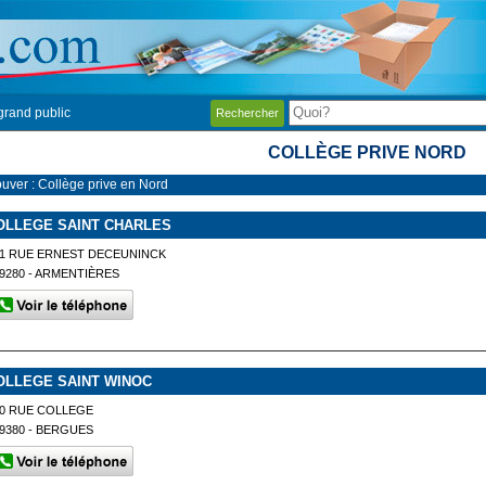
grand public
Rechercher
COLLÈGE PRIVE NORD
ouver : Collège prive en Nord
OLLEGE SAINT CHARLES
1 RUE ERNEST DECEUNINCK
9280 - ARMENTIÈRES
OLLEGE SAINT WINOC
0 RUE COLLEGE
9380 - BERGUES