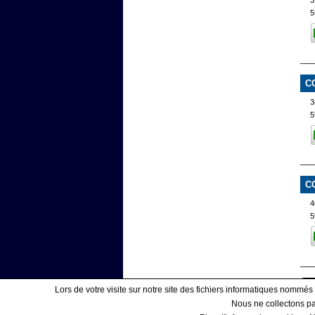
3
5
C
3
5
C
4
Lors de votre visite sur notre site des fichiers informatiques nommés
Nous ne collectons pas