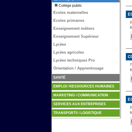
Collège public
Ecoles maternelles
E
Ecoles primaires
2
5
Enseignement métiers
Enseignement Supérieur
Lycées
Lycées agricoles
C
Lycées techniques Pro
7
Orientation / Apprentissage
5
SANTÉ
EMPLOI / RESSOURCES HUMAINES
MARKETING / COMMUNICATION
E
SERVICES AUX ENTREPRISES
2
5
TRANSPORTS / LOGISTIQUE