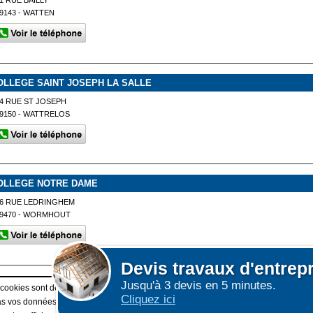
1 RUE BAILLY
9143 - WATTEN
OLLEGE SAINT JOSEPH LA SALLE
4 RUE ST JOSEPH
9150 - WATTRELOS
OLLEGE NOTRE DAME
6 RUE LEDRINGHEM
59470 - WORMHOUT
Devis
travaux d'entrep
Jusqu'à 3 devis en 5 minutes.
Afficher plus de prestataires
 cookies sont déposés sur votre terminal. Ces cookies sont utilisés pour la navigatio
Cliquez ici
 vos données personnelles au travers des cookies à des fins publicitaires ni pour 