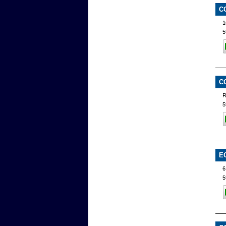
C
1
5
C
R
5
E
6
5