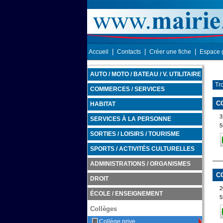
|
|
|
Accueil
Contacts
Créer une fiche
Espace 
AUTO / MOTO / BATEAU / V. UTILITAIRE
Tr
COMMERCES / SERVICES
C
HABITAT
3
SERVICES À LA PERSONNE
5
SORTIES / LOISIRS / TOURISME
SPORTS / ACTIVITÉS CULTURELLES
ADMINISTRATIONS / ORGANISMES
C
DROIT
2
ÉCOLE / ENSEIGNEMENT
5
Collèges
Collège prive