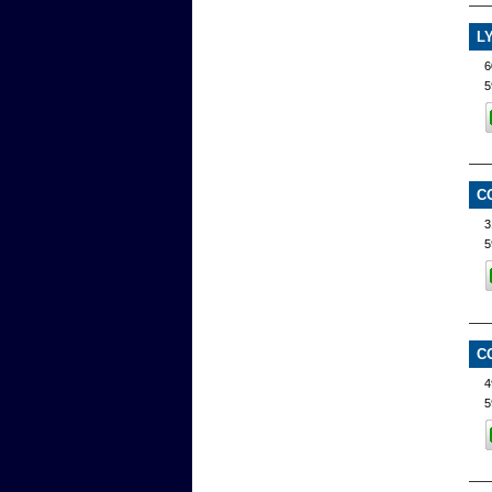
L
6
5
C
3
5
C
4
5