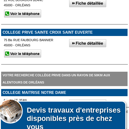
22 RUE BOURDON BLANC
45000 - ORLÉANS
COLLEGE PRIVE SAINTE CROIX SAINT EUVERTE
75 Bis RUE FAUBOURG BANNIER
45000 - ORLÉANS
VOTRE RECHERCHE COLLÈGE PRIVE DANS UN RAYON DE 50KM AUX
ALENTOURS DE ORLÉANS
COLLEGE MAITRISE NOTRE DAME
6 RUE ST JEAN
45130 - MEUNG-SUR-LOIRE
Devis
travaux d'entreprises
Lors de votre visite sur notre site des fichiers informatiques nommés cookies sont
disponibles près de chez
déposés sur votre terminal. Ces cookies sont utilisés pour la navigation, le
fonctionnement du site et les mesures d'audience pour l'éditeur.
vous