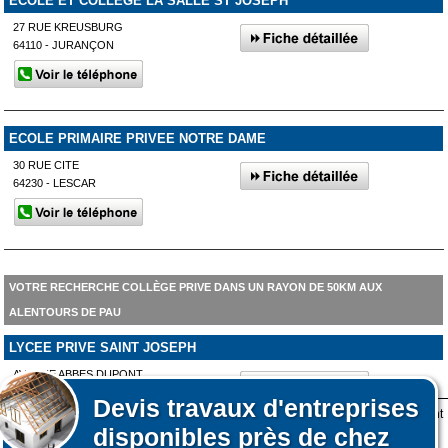
ECOLE ET COLLEGE LA SALLE ST JOSEPH
27 RUE KREUSBURG
64110 - JURANÇON
ECOLE PRIMAIRE PRIVEE NOTRE DAME
30 RUE CITE
64230 - LESCAR
VOTRE RECHERCHE COLLÈGE PRIVE DANS UN RAYON DE 50KM AUX
ALENTOURS DE PAU
LYCEE PRIVE SAINT JOSEPH
AVENUE ABBES DUPONT
64800 - NAY
Devis
travaux d'entreprises
Lors de votre visite sur notre site des fichiers informatiques nommés cookies sont
disponibles près de chez
déposés sur votre terminal. Ces cookies sont utilisés pour la navigation, le