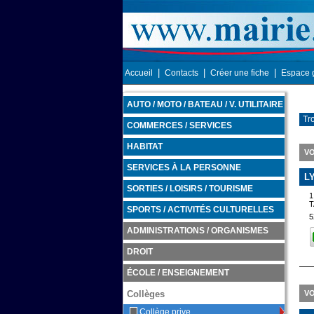
|
|
|
Accueil
Contacts
Créer une fiche
Espace 
AUTO / MOTO / BATEAU / V. UTILITAIRE
Tro
COMMERCES / SERVICES
HABITAT
VO
SERVICES À LA PERSONNE
L
SORTIES / LOISIRS / TOURISME
1
SPORTS / ACTIVITÉS CULTURELLES
5
ADMINISTRATIONS / ORGANISMES
DROIT
ÉCOLE / ENSEIGNEMENT
Collèges
VO
Collège prive