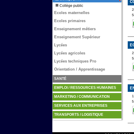
C
Collège public
2
Ecoles maternelles
5
Ecoles primaires
Enseignement métiers
Enseignement Supérieur
E
Lycées
Lycées agricoles
5
Lycées techniques Pro
Orientation / Apprentissage
SANTÉ
EMPLOI / RESSOURCES HUMAINES
E
1
MARKETING / COMMUNICATION
5
SERVICES AUX ENTREPRISES
TRANSPORTS / LOGISTIQUE