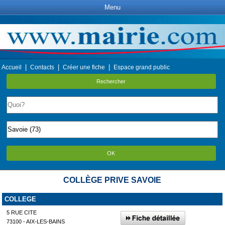
Menu
|
|
|
Accueil
Contacts
Créer une fiche
Espace grand public
Rechercher
OK
COLLÈGE PRIVE SAVOIE
COLLEGE
5 RUE CITE
73100 - AIX-LES-BAINS