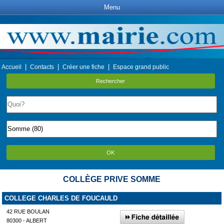
Menu
|
|
|
Accueil
Contacts
Créer une fiche
Espace grand public
Rechercher
OK
COLLÈGE PRIVE SOMME
COLLEGE CHARLES DE FOUCAULD
42 RUE BOULAN
80300 - ALBERT