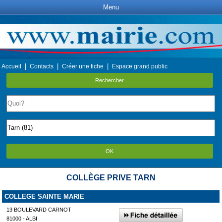
Menu
|
|
|
Accueil
Contacts
Créer une fiche
Espace grand public
Rechercher
OK
COLLÈGE PRIVE TARN
COLLEGE SAINTE MARIE
13 BOULEVARD CARNOT
81000 - ALBI