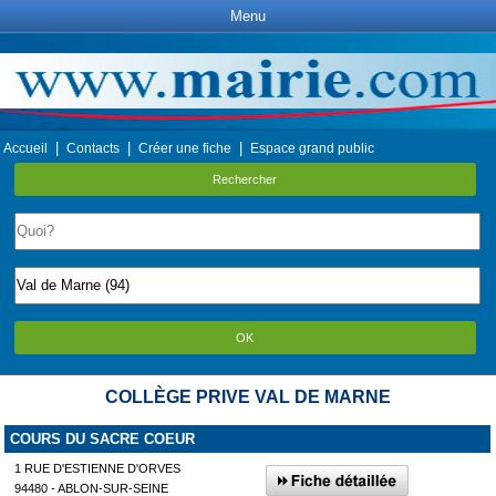
Menu
|
|
|
Accueil
Contacts
Créer une fiche
Espace grand public
Rechercher
OK
COLLÈGE PRIVE VAL DE MARNE
COURS DU SACRE COEUR
1 RUE D'ESTIENNE D'ORVES
94480 - ABLON-SUR-SEINE