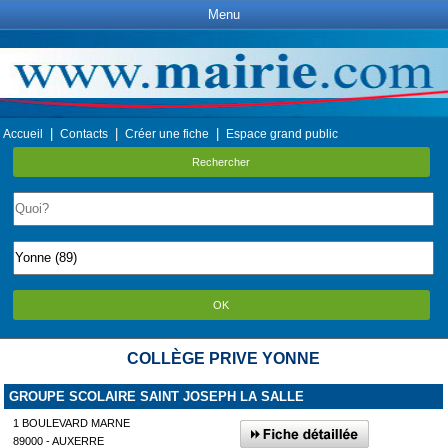
Menu
|
|
|
Accueil
Contacts
Créer une fiche
Espace grand public
Rechercher
OK
COLLÈGE PRIVE YONNE
GROUPE SCOLAIRE SAINT JOSEPH LA SALLE
1 BOULEVARD MARNE
89000 - AUXERRE