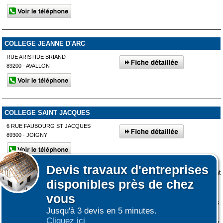
COLLEGE JEANNE D'ARC
RUE ARISTIDE BRIAND
89200 - AVALLON
COLLEGE SAINT JACQUES
6 RUE FAUBOURG ST JACQUES
89300 - JOIGNY
Devis
travaux d'entreprises
Lors de votre visite sur notre site des fichiers informatiques nommés cookies sont
disponibles près de chez
déposés sur votre terminal. Ces cookies sont utilisés pour la navigation, le
fonctionnement du site et les mesures d'audience pour l'éditeur.
vous
Nous ne collectons pas vos données personnelles au travers des cookies à des
Jusqu'à 3 devis en 5 minutes.
fins publicitaires ni pour nous ni pour des tiers.
Cliquez ici
Plus d'infos sur les cookies
-
Ne plus afficher ce message
(vous pouvez toujours