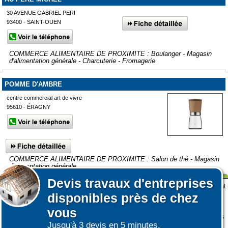
30 AVENUE GABRIEL PERI
93400 - SAINT-OUEN
COMMERCE ALIMENTAIRE DE PROXIMITE : Boulanger - Magasin
d'alimentation générale - Charcuterie - Fromagerie
POMME D'AMBRE
centre commercial art de vivre
95610 - ÉRAGNY
COMMERCE ALIMENTAIRE DE PROXIMITE : Salon de thé - Magasin
d'alimentation générale
Devis
travaux d'entreprises
Affiner votre recherche
Lors de votre visite sur notre site des fichiers informatiques nommés cookies sont
Afficher plus de prestataires dans un rayon de 50km autour de
disponibles près de chez
déposés sur votre terminal. Ces cookies sont utilisés pour la navigation, le
Montsoult
fonctionnement du site et les mesures d'audience pour l'éditeur.
vous
Nous ne collectons pas vos données personnelles au travers des cookies à des
Jusqu'à 3 devis en 5 minutes.
fins publicitaires ni pour nous ni pour des tiers.