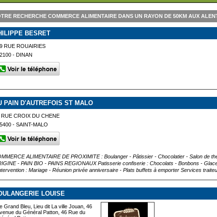
TRE RECHERCHE COMMERCE ALIMENTAIRE DANS UN RAYON DE 50KM AUX ALE
HILIPPE BESRET
9 RUE ROUAIRIES
2100 - DINAN
U PAIN D'AUTREFOIS ST MALO
 RUE CROIX DU CHENE
5400 - SAINT-MALO
MMERCE ALIMENTAIRE DE PROXIMITE : Boulanger - Pâtissier - Chocolatier - Salon de thé 
IGINE - PAIN BIO - PAINS REGIONAUX Patisserie confiserie : Chocolats - Bonbons - Glac
intervention : Mariage - Réunion privée anniversaire - Plats buffets à emporter Services traiteu
OULANGERIE LOUISE
e Grand Bleu, Lieu dit La ville Jouan, 46
venue du Général Patton, 46 Rue du