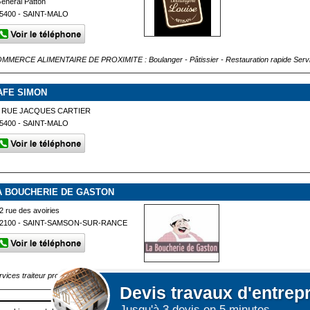
énéral Patton
5400 - SAINT-MALO
MMERCE ALIMENTAIRE DE PROXIMITE : Boulanger - Pâtissier - Restauration rapide Services 
AFE SIMON
 RUE JACQUES CARTIER
5400 - SAINT-MALO
A BOUCHERIE DE GASTON
2 rue des avoiries
2100 - SAINT-SAMSON-SUR-RANCE
rvices traiteur proposés : Livraison buffet sans service COMMERCE ALIMENTAIRE DE PR
Devis
travaux d'entrep
Jusqu'à 3 devis en 5 minutes.