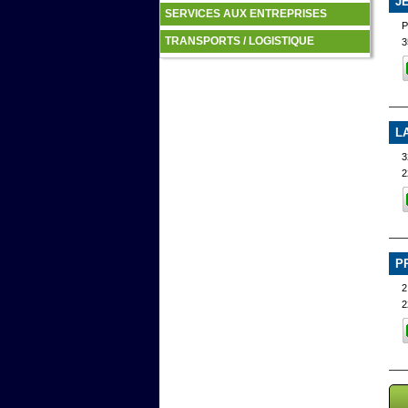
J
SERVICES AUX ENTREPRISES
TRANSPORTS / LOGISTIQUE
3
L
3
2
P
2
2