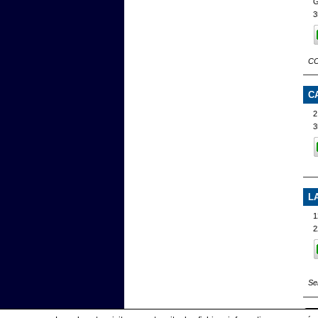
G
3
CO
C
2
3
L
1
2
Se