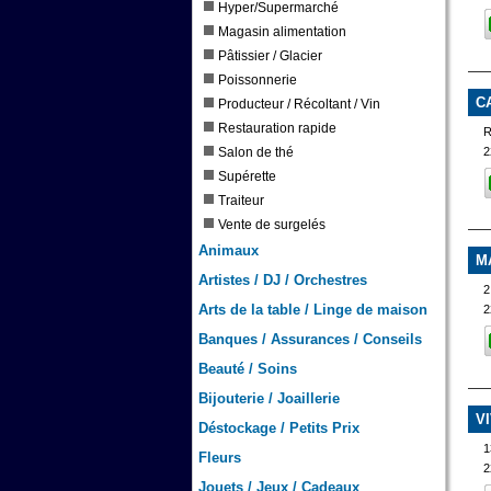
Hyper/Supermarché
Magasin alimentation
Pâtissier / Glacier
Poissonnerie
C
Producteur / Récoltant / Vin
Restauration rapide
2
Salon de thé
Supérette
Traiteur
Vente de surgelés
Animaux
M
Artistes / DJ / Orchestres
2
Arts de la table / Linge de maison
2
Banques / Assurances / Conseils
Beauté / Soins
Bijouterie / Joaillerie
V
Déstockage / Petits Prix
1
Fleurs
2
Jouets / Jeux / Cadeaux