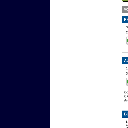
VO
P
3
2
A
1
3
CO
OR
d'
B
L
a