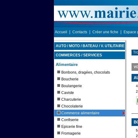
|
|
|
Accueil
Contacts
Créer une fiche
Espace 
AUTO / MOTO / BATEAU / V. UTILITAIRE
Tr
COMMERCES / SERVICES
Alimentaire
V
Bonbons, dragées, chocolats
A
Boucherie
Boulangerie
4
2
Caviste
Charcuterie
Chocolaterie
Commerce alimentaire
Confiserie
B
Epicerie fine
5
Fromagerie
2