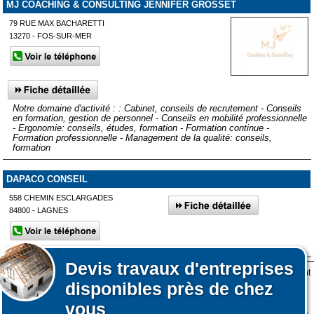
MJ COACHING & CONSULTING JENNIFER GROSSET
79 RUE MAX BACHARETTI
13270 - FOS-SUR-MER
Notre domaine d'activité : : Cabinet, conseils de recrutement - Conseils
en formation, gestion de personnel - Conseils en mobilité professionnelle
- Ergonomie: conseils, études, formation - Formation continue -
Formation professionnelle - Management de la qualité: conseils,
formation
DAPACO CONSEIL
558 CHEMIN ESCLARGADES
84800 - LAGNES
Devis
travaux d'entreprises
Lors de votre visite sur notre site des fichiers informatiques nommés cookies sont
Afficher plus de prestataires dans un rayon de 50km autour de
disponibles près de chez
déposés sur votre terminal. Ces cookies sont utilisés pour la navigation, le
Mérindol
fonctionnement du site et les mesures d'audience pour l'éditeur.
vous