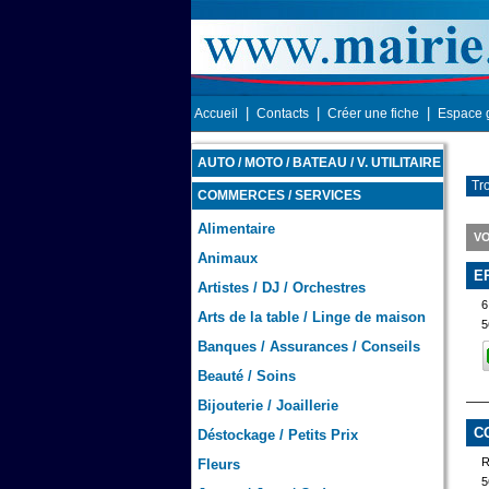
|
|
|
Accueil
Contacts
Créer une fiche
Espace 
AUTO / MOTO / BATEAU / V. UTILITAIRE
Tr
COMMERCES / SERVICES
Alimentaire
VO
Animaux
E
Artistes / DJ / Orchestres
6
Arts de la table / Linge de maison
5
Banques / Assurances / Conseils
Beauté / Soins
Bijouterie / Joaillerie
C
Déstockage / Petits Prix
Fleurs
5