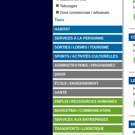
Tatouages
5
Zone commerciale / artisanale
Taxis
HABITAT
C
SERVICES À LA PERSONNE
SORTIES / LOISIRS / TOURISME
5
SPORTS / ACTIVITÉS CULTURELLES
ADMINISTRATIONS / ORGANISMES
DROIT
L
ÉCOLE / ENSEIGNEMENT
9
SANTÉ
5
EMPLOI / RESSOURCES HUMAINES
MARKETING / COMMUNICATION
SERVICES AUX ENTREPRISES
M
TRANSPORTS / LOGISTIQUE