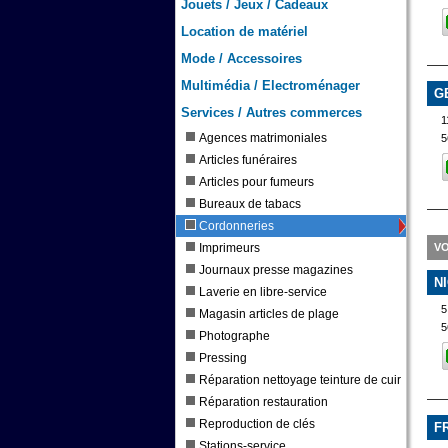
Jouets / Jeux / Cadeaux
Location de matériel
Mode / Accessoires
Multimédia / Electroménager
G
Services / Autres commerces
1
Agences matrimoniales
5
Articles funéraires
Articles pour fumeurs
Bureaux de tabacs
Cordonneries
Imprimeurs
VO
Journaux presse magazines
N
Laverie en libre-service
5
Magasin articles de plage
5
Photographe
Pressing
Réparation nettoyage teinture de cuir
Réparation restauration
Reproduction de clés
F
Stations-service