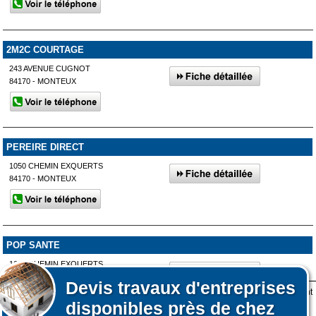
2M2C COURTAGE
243 AVENUE CUGNOT
84170 - MONTEUX
PEREIRE DIRECT
1050 CHEMIN EXQUERTS
84170 - MONTEUX
POP SANTE
1050 CHEMIN EXQUERTS
84170 - MONTEUX
Devis
travaux d'entreprises
Lors de votre visite sur notre site des fichiers informatiques nommés cookies sont
disponibles près de chez
déposés sur votre terminal. Ces cookies sont utilisés pour la navigation, le