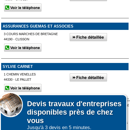
ASSURANCES GUEMAS ET ASSOCIES
3 COURS MARCHES DE BRETAGNE
44190 - CLISSON
SYLVIE CARNET
1 CHEMIN VENELLES
44330 - LE PALLET
Devis
travaux d'entreprises
Lors de votre visite sur notre site des fichiers informatiques nommés cookies sont
Afficher plus de prestataires dans un rayon de 50km autour de
disponibles près de chez
déposés sur votre terminal. Ces cookies sont utilisés pour la navigation, le
Saint-Germain-sur-Moine
fonctionnement du site et les mesures d'audience pour l'éditeur.
vous
Nous ne collectons pas vos données personnelles au travers des cookies à des
Jusqu'à 3 devis en 5 minutes.
Affiner votre recherche
fins publicitaires ni pour nous ni pour des tiers.