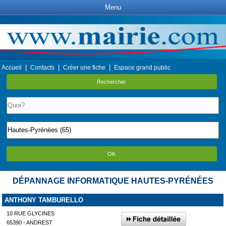
Menu
|
|
|
Accueil
Contacts
Créer une fiche
Espace grand public
Rechercher
OK
DÉPANNAGE INFORMATIQUE HAUTES-PYRÉNÉES
ANTHONY TAMBURELLO
10 RUE GLYCINES
65390 - ANDREST