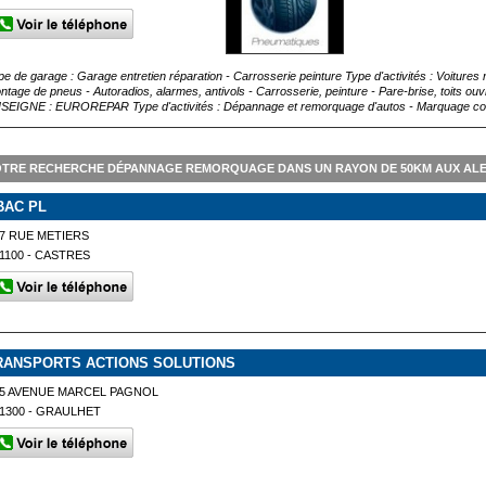
pe de garage : Garage entretien réparation - Carrosserie peinture Type d'activités : Voitures
ntage de pneus - Autoradios, alarmes, antivols - Carrosserie, peinture - Pare-brise, toits
SEIGNE : EUROREPAR Type d'activités : Dépannage et remorquage d'autos - Marquage contr
OTRE RECHERCHE DÉPANNAGE REMORQUAGE DANS UN RAYON DE 50KM AUX AL
BAC PL
7 RUE METIERS
1100 - CASTRES
RANSPORTS ACTIONS SOLUTIONS
5 AVENUE MARCEL PAGNOL
1300 - GRAULHET