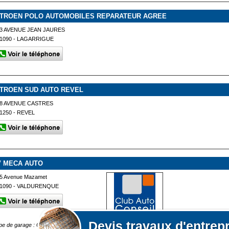
ITROEN POLO AUTOMOBILES REPARATEUR AGREE
3 AVENUE JEAN JAURES
1090 - LAGARRIGUE
ITROEN SUD AUTO REVEL
8 AVENUE CASTRES
1250 - REVEL
V MECA AUTO
5 Avenue Mazamet
1090 - VALDURENQUE
Devis
travaux d'entrep
pe de garage : Garage entretien réparation - Carrosserie peinture Type d'activités : Voiture