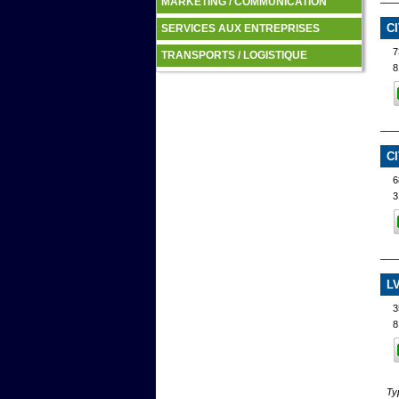
MARKETING / COMMUNICATION
C
SERVICES AUX ENTREPRISES
7
TRANSPORTS / LOGISTIQUE
8
C
6
3
L
3
8
Ty