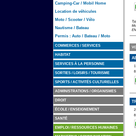
Camping-Car / Mobil Home
Location de véhicules
Moto / Scooter / Vélo
Ty
Mo
Nautisme / Bateau
EN
Permis : Auto / Bateau / Moto
COMMERCES / SERVICES
V
HABITAT
A
SERVICES À LA PERSONNE
1
8
SORTIES / LOISIRS / TOURISME
SPORTS / ACTIVITÉS CULTURELLES
ADMINISTRATIONS / ORGANISMES
DROIT
T
ÉCOLE / ENSEIGNEMENT
2
8
SANTÉ
EMPLOI / RESSOURCES HUMAINES