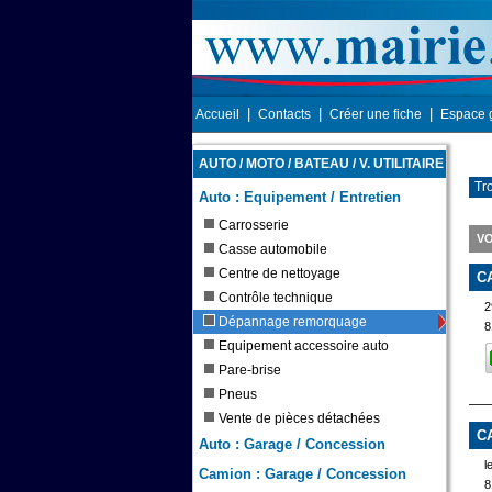
|
|
|
Accueil
Contacts
Créer une fiche
Espace 
AUTO / MOTO / BATEAU / V. UTILITAIRE
Tr
Auto : Equipement / Entretien
Carrosserie
V
Casse automobile
Centre de nettoyage
C
Contrôle technique
2
Dépannage remorquage
8
Equipement accessoire auto
Pare-brise
Pneus
Vente de pièces détachées
C
Auto : Garage / Concession
l
Camion : Garage / Concession
8