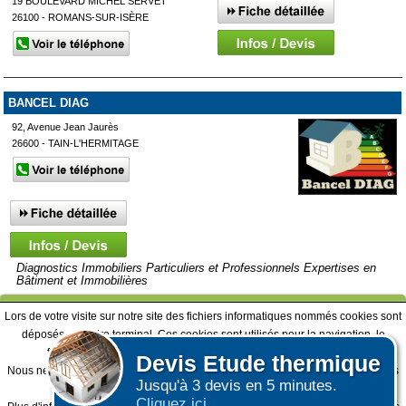
19 BOULEVARD MICHEL SERVET
26100 - ROMANS-SUR-ISÈRE
BANCEL DIAG
92, Avenue Jean Jaurès
26600 - TAIN-L'HERMITAGE
Diagnostics Immobiliers Particuliers et Professionnels Expertises en
Bâtiment et Immobilières
Affiner votre recherche
Lors de votre visite sur notre site des fichiers informatiques nommés cookies sont
Afficher plus de prestataires dans un rayon de 50km autour de
déposés sur votre terminal. Ces cookies sont utilisés pour la navigation, le
Valence
fonctionnement du site et les mesures d'audience pour l'éditeur.
Devis
Etude thermique
Nous ne collectons pas vos données personnelles au travers des cookies à des
Jusqu'à 3 devis en 5 minutes.
fins publicitaires ni pour nous ni pour des tiers.
Cliquez ici