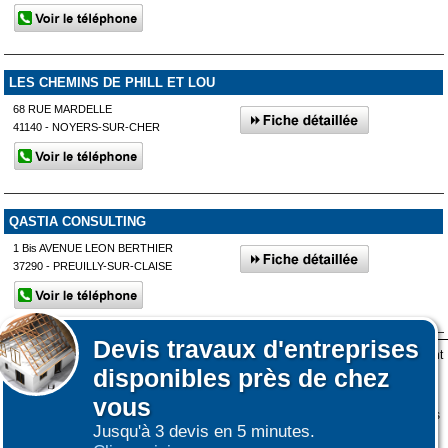
LES CHEMINS DE PHILL ET LOU
68 RUE MARDELLE
41140 - NOYERS-SUR-CHER
QASTIA CONSULTING
1 Bis AVENUE LEON BERTHIER
37290 - PREUILLY-SUR-CLAISE
Devis
travaux d'entreprises
Lors de votre visite sur notre site des fichiers informatiques nommés cookies sont
Afficher plus de prestataires dans un rayon de 50km autour de
disponibles près de chez
déposés sur votre terminal. Ces cookies sont utilisés pour la navigation, le
Écueillé
fonctionnement du site et les mesures d'audience pour l'éditeur.
vous
Nous ne collectons pas vos données personnelles au travers des cookies à des
Jusqu'à 3 devis en 5 minutes.
Affiner votre recherche
fins publicitaires ni pour nous ni pour des tiers.