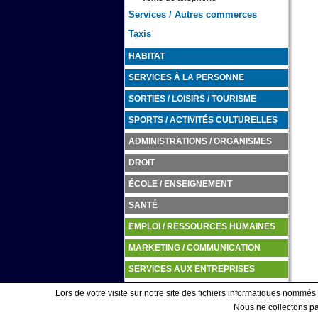
Services / Autres commerces
Taxis
HABITAT
SERVICES À LA PERSONNE
SORTIES / LOISIRS / TOURISME
SPORTS / ACTIVITÉS CULTURELLES
ADMINISTRATIONS / ORGANISMES
DROIT
ÉCOLE / ENSEIGNEMENT
SANTÉ
EMPLOI / RESSOURCES HUMAINES
MARKETING / COMMUNICATION
SERVICES AUX ENTREPRISES
TRANSPORTS / LOGISTIQUE
Lors de votre visite sur notre site des fichiers informatiques nommés
Nous ne collectons pas