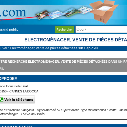
grand public
Rechercher
ELECTROMÉNAGER, VENTE DE PIÈCES DÉTA
ouver : Electroménager, vente de pièces détachées sur Cap-d'Ail
TRE RECHERCHE ELECTROMÉNAGER, VENTE DE PIÈCES DÉTACHÉES DANS UN RA
AIL
OPRODEM
one Industrielle Beal
6150 - CANNES LA BOCCA
pe d'entreprise : Magasin - Hypermarché ou supermarché Type d'intervention : Vente - Instal
ectroménager - Télévision / vidéo