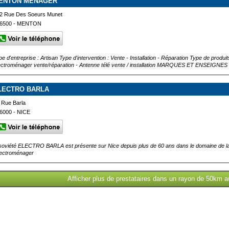
ENTON MENAGER
2 Rue Des Soeurs Munet
6500 - MENTON
pe d'entreprise : Artisan Type d'intervention : Vente - Installation - Réparation Type de produi
ectroménager vente/réparation - Antenne télé vente / installation MARQUES ET ENSEIGNES 
LECTRO BARLA
 Rue Barla
6000 - NICE
 soviété ELECTRO BARLA est présente sur Nice depuis plus de 60 ans dans le domaine de la v
électroménager
Afficher plus de prestataires dans un rayon de 50km a