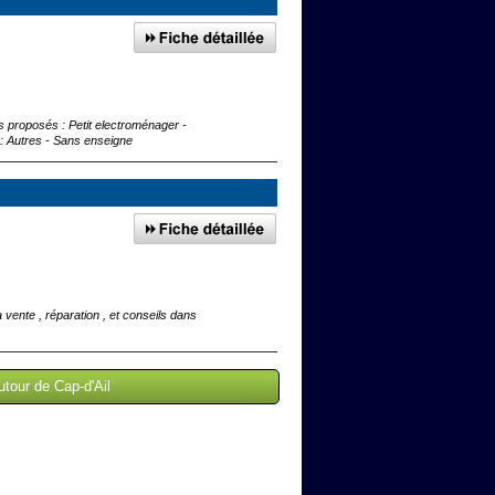
ts proposés : Petit electroménager -
: Autres - Sans enseigne
ente , réparation , et conseils dans
utour de Cap-d'Ail