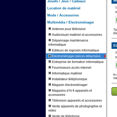
M
Jouets / Jeux / Cadeaux
1
Location de matériel
0
Mode / Accessoires
Multimédia / Electroménager
Antenne pour télévision
Ty
El
Audiovisuel matériel et accessoires
Dépannage maintenance
informatique
E
Editeurs de logiciels informatique
3
Electroménager pièces détachées
0
Entreprise de formation informatique
Fournisseurs accès internet
Informatique matériel
la
l'
Installateur téléphonique
Magasin électroménager
Magasins d’hi-fi appareils et
accessoires
Télévision appareils et accessoires
Vente appareils de photographie et
video
Vente de téléphone