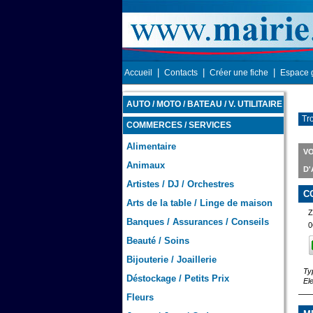
|
|
|
Accueil
Contacts
Créer une fiche
Espace 
AUTO / MOTO / BATEAU / V. UTILITAIRE
Tr
COMMERCES / SERVICES
Alimentaire
VO
Animaux
D'
Artistes / DJ / Orchestres
C
Arts de la table / Linge de maison
Z
Banques / Assurances / Conseils
0
Beauté / Soins
Bijouterie / Joaillerie
Ty
Déstockage / Petits Prix
El
Fleurs