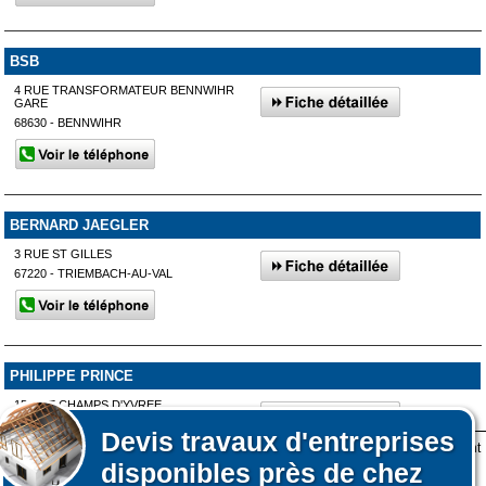
BSB
4 RUE TRANSFORMATEUR BENNWIHR
GARE
68630 - BENNWIHR
BERNARD JAEGLER
3 RUE ST GILLES
67220 - TRIEMBACH-AU-VAL
PHILIPPE PRINCE
15 RUE CHAMPS D'YVREE
67220 - URBEIS
Devis
travaux d'entreprises
Lors de votre visite sur notre site des fichiers informatiques nommés cookies sont
disponibles près de chez
déposés sur votre terminal. Ces cookies sont utilisés pour la navigation, le