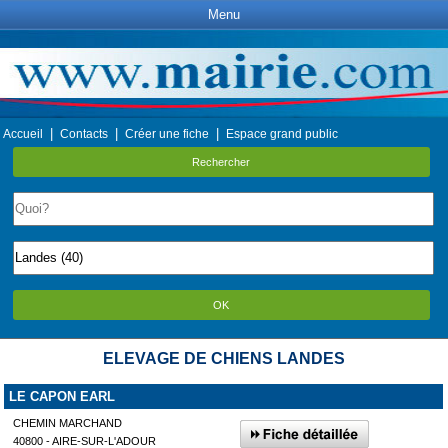
Menu
|
|
|
Accueil
Contacts
Créer une fiche
Espace grand public
Rechercher
OK
ELEVAGE DE CHIENS LANDES
LE CAPON EARL
CHEMIN MARCHAND
40800 - AIRE-SUR-L'ADOUR