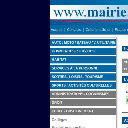
|
|
|
Accueil
Contacts
Créer une fiche
Espace 
AUTO / MOTO / BATEAU / V. UTILITAIRE
Tr
COMMERCES / SERVICES
HABITAT
VO
SERVICES À LA PERSONNE
C
SORTIES / LOISIRS / TOURISME
L
SPORTS / ACTIVITÉS CULTURELLES
1
6
ADMINISTRATIONS / ORGANISMES
DROIT
ÉCOLE / ENSEIGNEMENT
Collèges
A
Ecoles maternelles