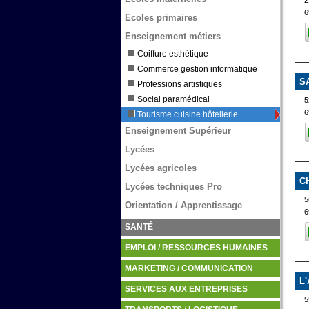
2
6
Ecoles primaires
Enseignement métiers
Coiffure esthétique
Commerce gestion informatique
S
Professions artistiques
Social paramédical
5
6
Tourisme cuisine hôtellerie
Enseignement Supérieur
Lycées
Lycées agricoles
C
Lycées techniques Pro
Orientation / Apprentissage
6
SANTÉ
EMPLOI / RESSOURCES HUMAINES
MARKETING / COMMUNICATION
L
SERVICES AUX ENTREPRISES
5