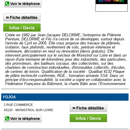
Créée en 1982 par Jean-Jacques DELORME, l'entreprise de Plâtrerie
Peinture, DELORME et Fils n'a cessé de se développer, surtout depuis
l'arrivée de Cyril en 2005. Elle vous propose des travaux de plâtrerie,
isolation, faux plafonds, revêtement de sols, peinture intérieure et
extérieure, décoration en neuf ou rénovation (devis gratuits). Elle
intervient principalement sur le secteur de Monistrol sur Loire et dans un
rayon d'une trentaine de kilomètres pour des industriels, des particuliers,
des promoteurs, des bailleurs sociaux, des collectivités, sur des
chantiers de construction individuelles, d'immeubles collectifs, d'écoles,
de centres de loisirs. Qualification de la société : Qualibat 4132 Plaque
de plâtre technicité confirmée, RGE., formation amiante SS4. Dans un
principe d’éco-responsabilité, la société a signé en collaboration avec la
Fédération Française du Bâtiment, la charte Bâtir avec l’Environnement.
YOJOA
2 RUE COMMERCE
43120 - MONISTROL-SUR-LOIRE