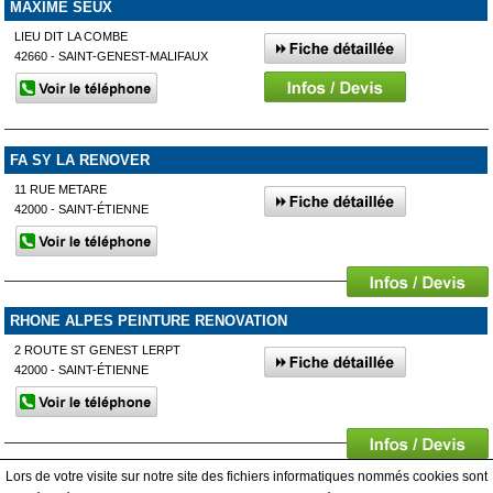
MAXIME SEUX
LIEU DIT LA COMBE
42660 - SAINT-GENEST-MALIFAUX
FA SY LA RENOVER
11 RUE METARE
42000 - SAINT-ÉTIENNE
RHONE ALPES PEINTURE RENOVATION
2 ROUTE ST GENEST LERPT
42000 - SAINT-ÉTIENNE
Lors de votre visite sur notre site des fichiers informatiques nommés cookies sont
Affiner votre recherche
Afficher plus de prestataires dans un rayon de 50km autour de