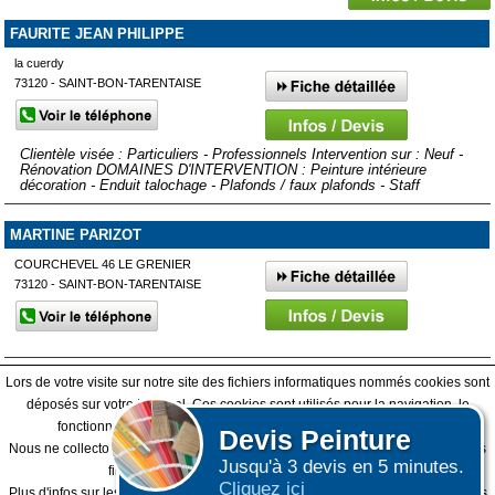
FAURITE JEAN PHILIPPE
la cuerdy
73120 - SAINT-BON-TARENTAISE
Clientèle visée : Particuliers - Professionnels Intervention sur : Neuf -
Rénovation DOMAINES D'INTERVENTION : Peinture intérieure
décoration - Enduit talochage - Plafonds / faux plafonds - Staff
MARTINE PARIZOT
COURCHEVEL 46 LE GRENIER
73120 - SAINT-BON-TARENTAISE
Lors de votre visite sur notre site des fichiers informatiques nommés cookies sont
Afficher plus de prestataires dans un rayon de 50km autour de
déposés sur votre terminal. Ces cookies sont utilisés pour la navigation, le
Val-d'Isère
fonctionnement du site et les mesures d'audience pour l'éditeur.
Devis
Peinture
Nous ne collectons pas vos données personnelles au travers des cookies à des
Jusqu'à 3 devis en 5 minutes.
fins publicitaires ni pour nous ni pour des tiers.
Affiner votre recherche
Cliquez ici
Plus d'infos sur les cookies
-
Ne plus afficher ce message
(vous pouvez toujours