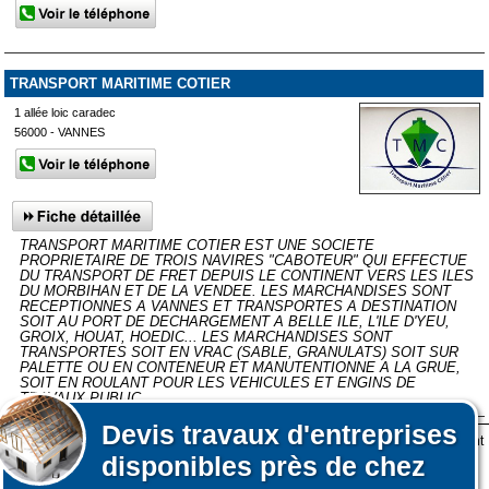
TRANSPORT MARITIME COTIER
1 allée loic caradec
56000 - VANNES
TRANSPORT MARITIME COTIER EST UNE SOCIETE
PROPRIETAIRE DE TROIS NAVIRES "CABOTEUR" QUI EFFECTUE
DU TRANSPORT DE FRET DEPUIS LE CONTINENT VERS LES ILES
DU MORBIHAN ET DE LA VENDEE. LES MARCHANDISES SONT
RECEPTIONNES A VANNES ET TRANSPORTES A DESTINATION
SOIT AU PORT DE DECHARGEMENT A BELLE ILE, L'ILE D'YEU,
GROIX, HOUAT, HOEDIC... LES MARCHANDISES SONT
TRANSPORTES SOIT EN VRAC (SABLE, GRANULATS) SOIT SUR
PALETTE OU EN CONTENEUR ET MANUTENTIONNE A LA GRUE,
SOIT EN ROULANT POUR LES VEHICULES ET ENGINS DE
TRAVAUX PUBLIC.
Devis
travaux d'entreprises
Lors de votre visite sur notre site des fichiers informatiques nommés cookies sont
Afficher plus de prestataires dans un rayon de 50km autour de
disponibles près de chez
déposés sur votre terminal. Ces cookies sont utilisés pour la navigation, le
Locmiquélic
fonctionnement du site et les mesures d'audience pour l'éditeur.