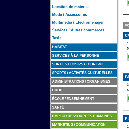
Location de matériel
Mode / Accessoires
Multimédia / Electroménager
VO
Services / Autres commerces
C
Taxis
1
HABITAT
5
SERVICES À LA PERSONNE
SORTIES / LOISIRS / TOURISME
SPORTS / ACTIVITÉS CULTURELLES
F
ADMINISTRATIONS / ORGANISMES
3
5
DROIT
ÉCOLE / ENSEIGNEMENT
SANTÉ
EMPLOI / RESSOURCES HUMAINES
P
MARKETING / COMMUNICATION
1