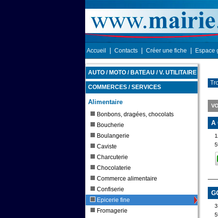
|
|
|
Accueil
Contacts
Créer une fiche
Espace 
AUTO / MOTO / BATEAU / V. UTILITAIRE
Tr
COMMERCES / SERVICES
Alimentaire
VO
Bonbons, dragées, chocolats
A
Boucherie
Boulangerie
1
5
Caviste
Charcuterie
Chocolaterie
Commerce alimentaire
Confiserie
G
Epicerie fine
3
Fromagerie
5