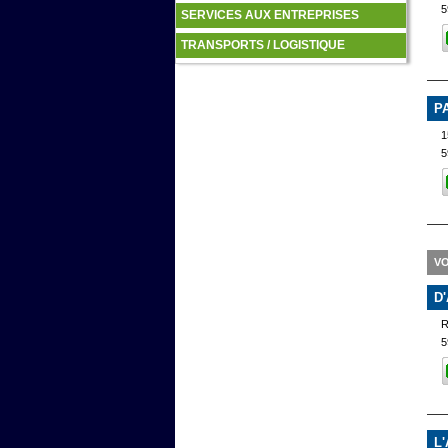
5
SERVICES AUX ENTREPRISES
TRANSPORTS / LOGISTIQUE
P
1
5
VO
D
5
L'