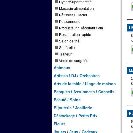
Hyper/Supermarché
Magasin alimentation
Pâtissier / Glacier
Poissonnerie
L
Producteur / Récoltant / Vin
Restauration rapide
8
5
Salon de thé
Supérette
Traiteur
Vente de surgelés
Animaux
M
Artistes / DJ / Orchestres
1
Arts de la table / Linge de maison
5
Banques / Assurances / Conseils
Beauté / Soins
Bijouterie / Joaillerie
P
Déstockage / Petits Prix
8
Fleurs
5
Jouets / Jeux / Cadeaux