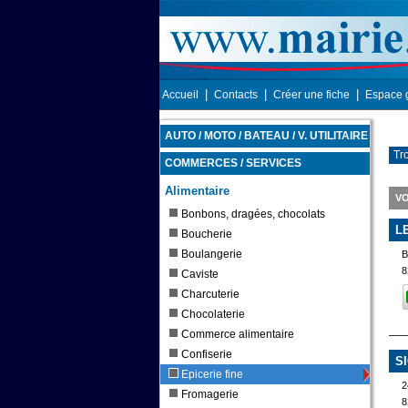
|
|
|
Accueil
Contacts
Créer une fiche
Espace 
AUTO / MOTO / BATEAU / V. UTILITAIRE
Tr
COMMERCES / SERVICES
Alimentaire
VO
Bonbons, dragées, chocolats
L
Boucherie
Boulangerie
8
Caviste
Charcuterie
Chocolaterie
Commerce alimentaire
Confiserie
S
Epicerie fine
2
Fromagerie
8