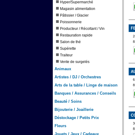
Hyper/Supermarché
Magasin alimentation
Pâtissier / Glacier
Poissonnerie
F
Producteur / Récoltant / Vin
Restauration rapide
2
8
Salon de thé
Supérette
Traiteur
Vente de surgelés
Animaux
A
Artistes / DJ / Orchestres
6
Arts de la table / Linge de maison
8
Banques / Assurances / Conseils
Beauté / Soins
Bijouterie / Joaillerie
C
Déstockage / Petits Prix
3
Fleurs
8
Jouets / Jeux / Cadeaux