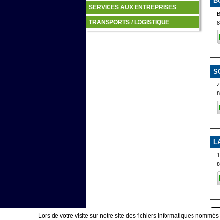
B
SERVICES AUX ENTREPRISES
TRANSPORTS / LOGISTIQUE
8
S
Z
8
L
1
8
Lors de votre visite sur notre site des fichiers informatiques nommés