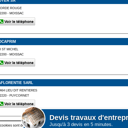
OYER SA
BORDE ROUGE
2200 - MOISSAC
OCAPRIM
I ST MICHEL
2200 - MOISSAC
AFLORENTIE SARL
464 LIEU DIT RENTIERES
2220 - PUYCORNET
Devis
travaux d'entrep
Jusqu'à 3 devis en 5 minutes.
Afficher plus de prestataires dans un rayon de 50km autour d
 cookies sont déposés sur votre terminal. Ces cookies sont utilisés pour la navigatio