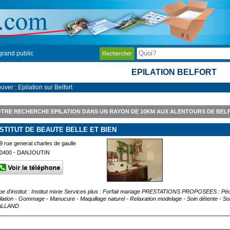
grand public
Rechercher
EPILATION BELFORT
uver : Epilation sur Belfort
TRE RECHERCHE EPILATION DANS UN RAYON DE 10KM AUX ALENTOURS DE BEL
NSTITUT DE BEAUTE BELLE ET BIEN
9 rue general charles de gaulle
0400 - DANJOUTIN
pe d'institut : Institut mixte Services plus : Forfait mariage PRESTATIONS PROPOSEES : Pé
ilation - Gommage - Manucure - Maquillage naturel - Relaxation modelage - Soin détente - 
ALLAND