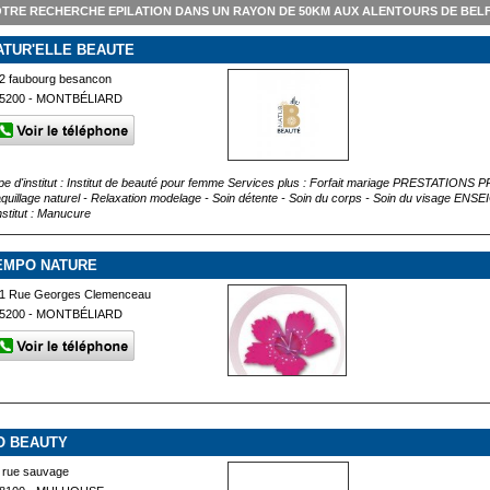
TRE RECHERCHE EPILATION DANS UN RAYON DE 50KM AUX ALENTOURS DE BEL
ATUR'ELLE BEAUTE
2 faubourg besancon
5200 - MONTBÉLIARD
pe d'institut : Institut de beauté pour femme Services plus : Forfait mariage PRESTATION
quillage naturel - Relaxation modelage - Soin détente - Soin du corps - Soin du visage EN
nstitut : Manucure
EMPO NATURE
1 Rue Georges Clemenceau
5200 - MONTBÉLIARD
O BEAUTY
 rue sauvage