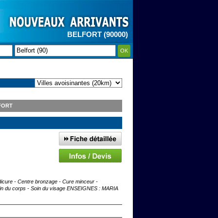
BELFORT (90000)
OK
FORT
dicure - Centre bronzage - Cure minceur -
Soin du corps - Soin du visage ENSEIGNES : MARIA