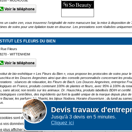
8100 - MULHOUSE
ns un cadre zen, vous trouverez l'originalité de notre manucure bar, la mise à disposition d
bines de soins pour une épilation toute en douceur. Les prestations sont réalisées uniqueme
NSTITUT LES FLEURS DU BIEN
 Rue Fileurs
8270 - WITTENHEIM
institut de bio-esthétique « Les Fleurs du Bien », vous propose les protocoles de soins pour le
uschka et les Douces Angevines ainsi que des conseils personnalisés concernant les produits
estations : séances de relaxation, les Fleurs de Bach. Les Douces Angevines, entreprise F
ologiques en France, produits contenant 100% de plantes et fleurs, avec 95% à 100% du total 
u, sans alcool, non testés sur les animaux. Dr. Hauschka, produits labellisés BDIH et certi
 biologiques contrôlées, des ingrédients qui font la qualité unique de la marque depuis plus de
re Bazaar, les parfums bio Sharini, les bijoux Nodova. Horaire d’ouverture : du lundi au same
us.
Devis
travaux d'entrep
Jusqu'à 3 devis en 5 minutes.
Afficher plus de prestataires dans un rayon de 50km a
 cookies sont déposés sur votre terminal. Ces cookies sont utilisés pour la navigatio
Cliquez ici
 vos données personnelles au travers des cookies à des fins publicitaires ni pour 
e plus afficher ce message
(vous pouvez toujours consulter notre politique de cook
|
E GRAND PUBLIC : information des utilisateurs
ESPACE PRO : Créer une fiche /