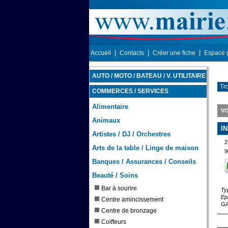
|
|
|
Accueil
Contacts
Créer une fiche
Espace 
AUTO / MOTO / BATEAU / V. UTILITAIRE
Tro
COMMERCES / SERVICES
Alimentaire
VO
Animaux
I
Artistes / DJ / Orchestres
2
Arts de la table / Linge de maison
9
Banques / Assurances / Conseils
Beauté / Soins
Bar à sourire
Ty
Ep
Centre amincissement
G
Centre de bronzage
Coiffeurs