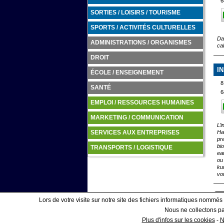
6
SORTIES / LOISIRS / TOURISME
SPORTS / ACTIVITÉS CULTURELLES
Da
ADMINISTRATIONS / ORGANISMES
ca
DROIT
I
ÉCOLE / ENSEIGNEMENT
8
SANTÉ
6
EMPLOI / RESSOURCES HUMAINES
MARKETING / COMMUNICATION
L’
Ha
SERVICES AUX ENTREPRISES
pr
bi
TRANSPORTS / LOGISTIQUE
ea
ou
ku
vo
Lors de votre visite sur notre site des fichiers informatiques nommés
Nous ne collectons pas
Affiner votre recherche
Plus d'infos sur les cookies
-
N
|
COOKIES
ESPAC