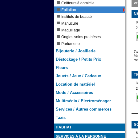
Coiffeurs à domicile
VO
Epilation
N
Instituts de beauté
8
Manucure
2
Maquillage
Ongles soins prothèses
Parfumerie
Bijouterie / Joaillerie
Ty
Ma
Déstockage / Petits Prix
d'i
Fleurs
T
Jouets / Jeux / Cadeaux
3
Location de matériel
2
Mode / Accessoires
Multimédia / Electroménager
Services / Autres commerces
Taxis
S
HABITAT
8
SERVICES À LA PERSONNE