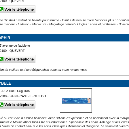
2100 - QUÉVERT
pe d'institut : Institut de beauté pour femme - Institut de beauté mixte Services plus : Fo
re minceur - Epilation - Manucure - Maquillage naturel - Ongles : soins et prothèses - Soin
APHIR
7 avenue de l'aublette
2100 - QUÉVERT
lon de coiffure et d esthétique mixte avec ou sans rendez vous
YBELE
5 Rue Duc D Aiguillon
2380 - SAINT-CAST-LE-GUILDO
tué au cœur de la station balnéaire, avec 30 ans d'expérience et en partenariat avec la ma
smétique Marine alliant Bien-Etre et Performance. Spécialiste des soins Anti-âge et des cure
 Soins de confort ainsi que les soins classiques d'épilation et d'onglerie. Le salon est ouvert 