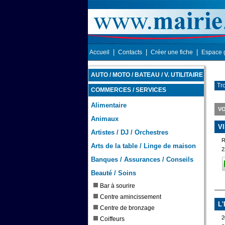
|
|
|
Accueil
Contacts
Créer une fiche
Espace 
AUTO / MOTO / BATEAU / V. UTILITAIRE
Tr
COMMERCES / SERVICES
Alimentaire
VO
Animaux
V
Artistes / DJ / Orchestres
R
Arts de la table / Linge de maison
2
Banques / Assurances / Conseils
Beauté / Soins
Bar à sourire
Centre amincissement
L
Centre de bronzage
2
Coiffeurs