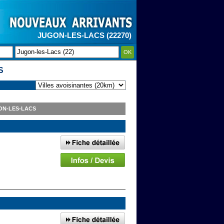
JUGON-LES-LACS (22270)
OK
S
ON-LES-LACS