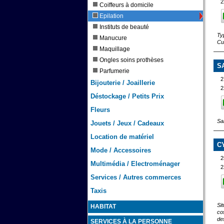
2
Coiffeurs à domicile
Epilation
Instituts de beauté
Ty
Manucure
Cu
Maquillage
Ongles soins prothèses
S
Parfumerie
2
Bijouterie / Joaillerie
2
Déstockage / Petits Prix
Fleurs
Sa
Jouets / Jeux / Cadeaux
Location de matériel
C
Mode / Accessoires
2
Multimédia / Electroménager
2
Services / Autres commerces
Taxis
Si
HABITAT
co
des
SERVICES À LA PERSONNE