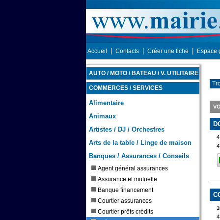
|
|
|
Accueil
Contacts
Créer une fiche
Espace 
AUTO / MOTO / BATEAU / V. UTILITAIRE
Tr
COMMERCES / SERVICES
Alimentaire
VO
Animaux
D
Artistes / DJ / Orchestres
Arts de la table / Linge de maison
4
Banques / Assurances / Conseils
Agent général assurances
Assurance et mutuelle
Banque financement
C
Courtier assurances
1
Courtier prêts crédits
4