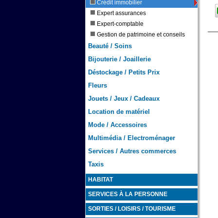
Crédit immobilier
Expert assurances
Expert-comptable
Gestion de patrimoine et conseils
Beauté / Soins
Bijouterie / Joaillerie
Déstockage / Petits Prix
Fleurs
Jouets / Jeux / Cadeaux
Location de matériel
Mode / Accessoires
Multimédia / Electroménager
Services / Autres commerces
Taxis
HABITAT
SERVICES À LA PERSONNE
SORTIES / LOISIRS / TOURISME