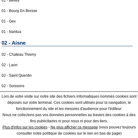
01 - Belley
01 - Bourg En Bresse
01 - Gex
01 - Nantua
02 - Aisne
02 - Chateau Thierry
02 - Laon
02 - Saint Quentin
02 - Soissons
02 - Vervins
Lors de votre visite sur notre site des fichiers informatiques nommés cookies sont
déposés sur votre terminal. Ces cookies sont utilisés pour la navigation, le
03 - Allier
fonctionnement du site et les mesures d'audience pour l'éditeur.
Nous ne collectons pas vos données personnelles au travers des cookies à des
03 - Montlucon
fins publicitaires ni pour nous ni pour des tiers.
|
|
COOKIES
ESPACE GRAND PUBLIC : information des utilisateurs
ESPACE
Plus d'infos sur les cookies
-
Ne plus afficher ce message
(vous pouvez toujours
03 - Moulins
PRO : Créer une fiche / Régle d'affichage
consulter notre politique de cookies sur le lien en bas de page)