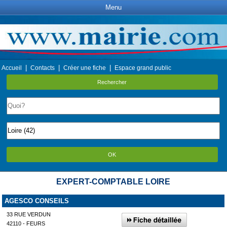
Menu
|
|
|
Accueil
Contacts
Créer une fiche
Espace grand public
Rechercher
OK
EXPERT-COMPTABLE LOIRE
AGESCO CONSEILS
33 RUE VERDUN
42110 - FEURS