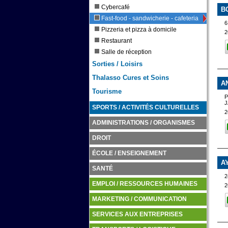
Cybercafé
B
Fast-food - sandwicherie - cafeteria
6
Pizzeria et pizza à domicile
2
Restaurant
Salle de réception
Sorties / Loisirs
Thalasso Cures et Soins
A
Tourisme
P
SPORTS / ACTIVITÉS CULTURELLES
2
ADMINISTRATIONS / ORGANISMES
DROIT
ÉCOLE / ENSEIGNEMENT
A
SANTÉ
2
EMPLOI / RESSOURCES HUMAINES
2
MARKETING / COMMUNICATION
SERVICES AUX ENTREPRISES