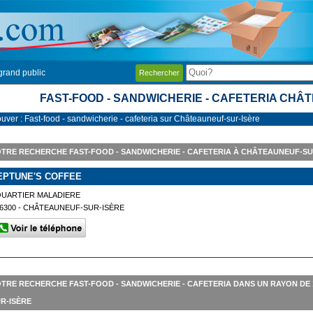
grand public
Rechercher
FAST-FOOD - SANDWICHERIE - CAFETERIA CHÂ
ouver : Fast-food - sandwicherie - cafeteria sur Châteauneuf-sur-Isère
TRE RECHERCHE FAST-FOOD - SANDWICHERIE - CAFETERIA À CHÂTEAUNEUF-SU
EPTUNE'S COFFEE
QUARTIER MALADIERE
6300 - CHÂTEAUNEUF-SUR-ISÈRE
TRE RECHERCHE FAST-FOOD - SANDWICHERIE - CAFETERIA DANS UN RAYON D
R-ISÈRE