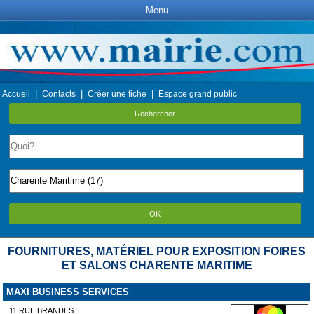
Menu
|
|
|
Accueil
Contacts
Créer une fiche
Espace grand public
Rechercher
OK
FOURNITURES, MATÉRIEL POUR EXPOSITION FOIRES
ET SALONS CHARENTE MARITIME
MAXI BUSINESS SERVICES
11 RUE BRANDES