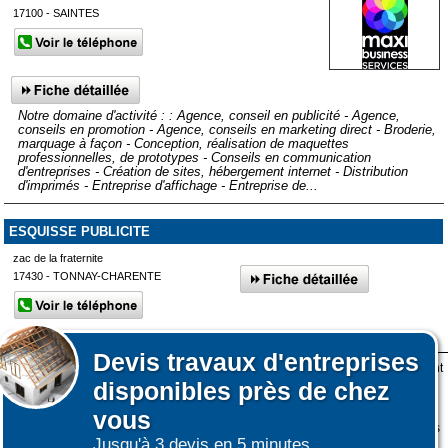
17100 - SAINTES
Notre domaine d'activité : : Agence, conseil en publicité - Agence,
conseils en promotion - Agence, conseils en marketing direct - Broderie,
marquage à façon - Conception, réalisation de maquettes
professionnelles, de prototypes - Conseils en communication
d'entreprises - Création de sites, hébergement internet - Distribution
d'imprimés - Entreprise d'affichage - Entreprise de...
ESQUISSE PUBLICITE
zac de la fraternite
17430 - TONNAY-CHARENTE
Notre domaine d'activité : : Agence, conseil en publicité - Broderie,
marquage à façon - Entreprise de fabrication de drapeaux, banderoles -
Devis
travaux d'entreprises
Entreprise de fabrication de lettres pour enseignes, signalisation -
Lors de votre visite sur notre site des fichiers informatiques nommés cookies sont
Entreprise de flocage textile - Entreprise de fournitures pour expositions,
disponibles près de chez
déposés sur votre terminal. Ces cookies sont utilisés pour la navigation, le
foires, salons - Graphiste - Infographiste - Publicité par l'objet
fonctionnement du site et les mesures d'audience pour l'éditeur.
vous
Nous ne collectons pas vos données personnelles au travers des cookies à des
Jusqu'à 3 devis en 5 minutes.