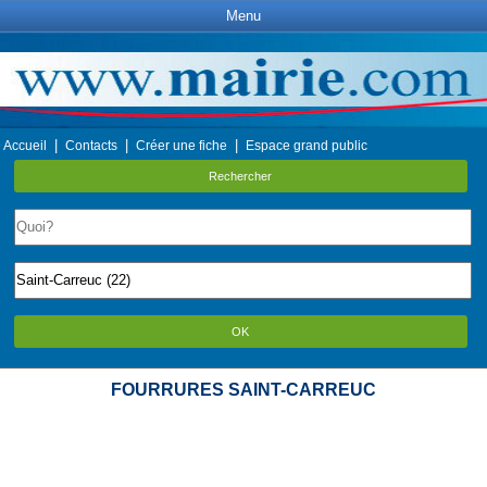
Menu
|
|
|
Accueil
Contacts
Créer une fiche
Espace grand public
Rechercher
OK
FOURRURES SAINT-CARREUC