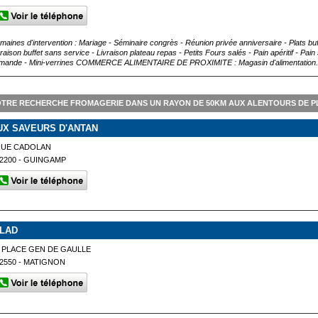
maines d'intervention : Mariage - Séminaire congrès - Réunion privée anniversaire - Plats buf
vraison buffet sans service - Livraison plateau repas - Petits Fours salés - Pain apéritif - Pa
mande - Mini-verrines COMMERCE ALIMENTAIRE DE PROXIMITE : Magasin d'alimentation.
TRE RECHERCHE FROMAGERIE DANS UN RAYON DE 50KM AUX ALENTOURS DE 
UX SAVEURS D'ANTAN
RUE CADOLAN
2200 - GUINGAMP
ILAD
 PLACE GEN DE GAULLE
2550 - MATIGNON