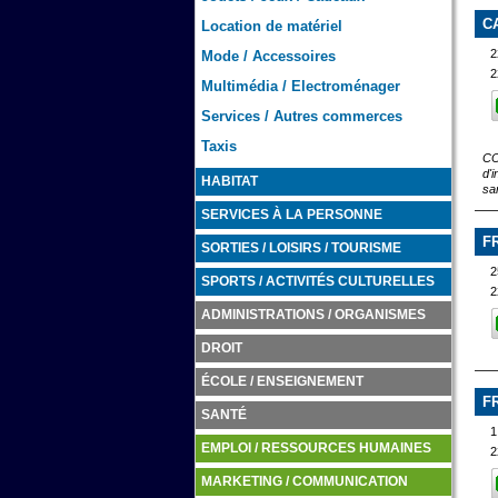
C
Location de matériel
2
Mode / Accessoires
2
Multimédia / Electroménager
Services / Autres commerces
Taxis
CO
d'
HABITAT
san
SERVICES À LA PERSONNE
F
SORTIES / LOISIRS / TOURISME
SPORTS / ACTIVITÉS CULTURELLES
2
ADMINISTRATIONS / ORGANISMES
DROIT
ÉCOLE / ENSEIGNEMENT
F
SANTÉ
1
EMPLOI / RESSOURCES HUMAINES
2
MARKETING / COMMUNICATION