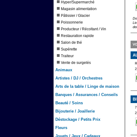
Hyper/Supermarché
Magasin alimentation
Pâtissier / Glacier
Do
Poissonnerie
Li
de
Producteur / Récoltant / Vin
Restauration rapide
Salon de thé
VO
Supérette
A
Traiteur
Vente de surgelés
2
Animaux
Artistes / DJ / Orchestres
Arts de la table / Linge de maison
Banques / Assurances / Conseils
B
Beauté / Soins
7
Bijouterie / Joaillerie
2
Déstockage / Petits Prix
Fleurs
Jouets / Jeux / Cadeaux