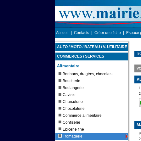
|
|
|
Accueil
Contacts
Créer une fiche
Espace 
AUTO / MOTO / BATEAU / V. UTILITAIRE
Tr
COMMERCES / SERVICES
Alimentaire
VO
Bonbons, dragées, chocolats
A
Boucherie
Boulangerie
L
2
Caviste
Charcuterie
Chocolaterie
Commerce alimentaire
Confiserie
M
Epicerie fine
Fromagerie
2