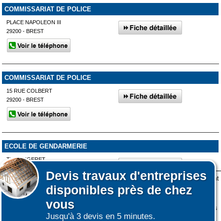
COMMISSARIAT DE POLICE
PLACE NAPOLEON III
29200 - BREST
COMMISSARIAT DE POLICE
15 RUE COLBERT
29200 - BREST
ECOLE DE GENDARMERIE
TY VOUGERET
29150 - DINÉAULT
Devis
travaux d'entreprises
Lors de votre visite sur notre site des fichiers informatiques nommés cookies sont
disponibles près de chez
déposés sur votre terminal. Ces cookies sont utilisés pour la navigation, le
fonctionnement du site et les mesures d'audience pour l'éditeur.
vous
Nous ne collectons pas vos données personnelles au travers des cookies à des
Jusqu'à 3 devis en 5 minutes.
fins publicitaires ni pour nous ni pour des tiers.