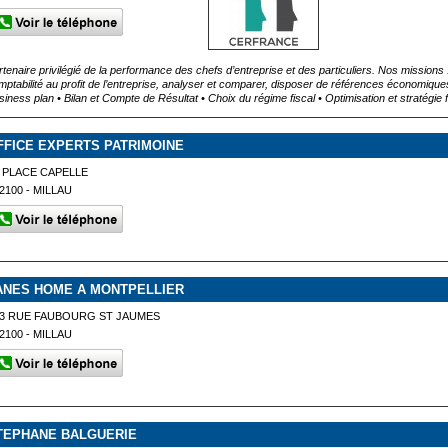
tenaire privilégié de la performance des chefs d’entreprise et des particuliers. Nos missions : F
mptabilité au profit de l’entreprise, analyser et comparer, disposer de références économiques,
iness plan • Bilan et Compte de Résultat • Choix du régime fiscal • Optimisation et stratégie fis
FFICE EXPERTS PATRIMOINE
 PLACE CAPELLE
2100 - MILLAU
ANES HOME A MONTPELLIER
3 RUE FAUBOURG ST JAUMES
2100 - MILLAU
TEPHANE BALGUERIE