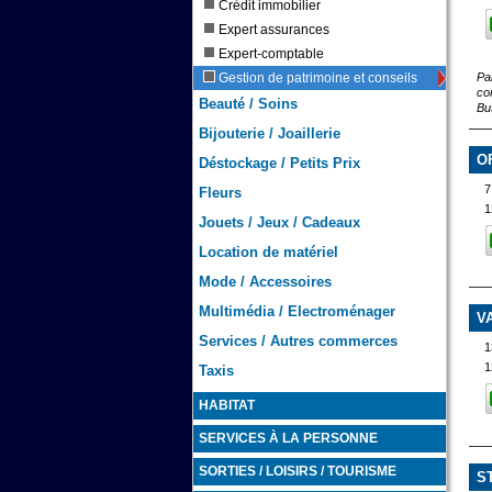
Crédit immobilier
Expert assurances
Expert-comptable
Par
Gestion de patrimoine et conseils
co
Beauté / Soins
Bus
Bijouterie / Joaillerie
O
Déstockage / Petits Prix
7
Fleurs
1
Jouets / Jeux / Cadeaux
Location de matériel
Mode / Accessoires
Multimédia / Electroménager
V
Services / Autres commerces
1
1
Taxis
HABITAT
SERVICES À LA PERSONNE
SORTIES / LOISIRS / TOURISME
S