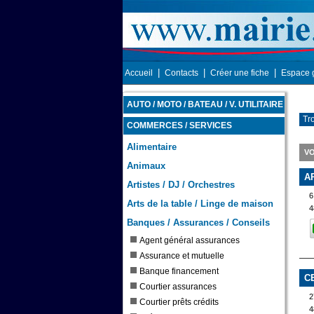
|
|
|
Accueil
Contacts
Créer une fiche
Espace 
AUTO / MOTO / BATEAU / V. UTILITAIRE
Tr
COMMERCES / SERVICES
Alimentaire
VO
Animaux
A
Artistes / DJ / Orchestres
6
Arts de la table / Linge de maison
4
Banques / Assurances / Conseils
Agent général assurances
Assurance et mutuelle
Banque financement
C
Courtier assurances
2
Courtier prêts crédits
4