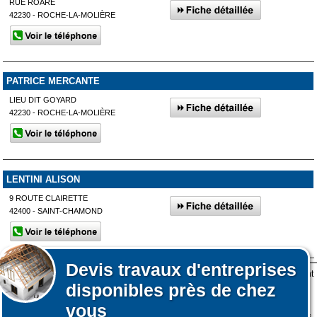
RUE ROARE
42230 - ROCHE-LA-MOLIÈRE
PATRICE MERCANTE
LIEU DIT GOYARD
42230 - ROCHE-LA-MOLIÈRE
LENTINI ALISON
9 ROUTE CLAIRETTE
42400 - SAINT-CHAMOND
Devis
travaux d'entreprises
Lors de votre visite sur notre site des fichiers informatiques nommés cookies sont
Afficher plus de prestataires dans un rayon de 50km autour de
disponibles près de chez
déposés sur votre terminal. Ces cookies sont utilisés pour la navigation, le
Saint-Héand
Affiner votre recherche
fonctionnement du site et les mesures d'audience pour l'éditeur.
vous
Nous ne collectons pas vos données personnelles au travers des cookies à des