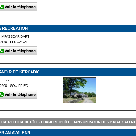
A RECREATION
 IMPASSE ARIBART
2170 - PLOUAGAT
ANOIR DE KERCADIC
ercadic
2200 - SQUIFFIEC
TRE RECHERCHE GÎTE - CHAMBRE D'HÔTE DANS UN RAYON DE 50KM AUX ALEN
ER AN AVALENN