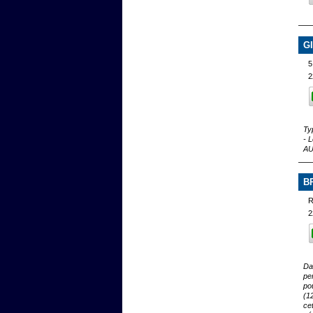
G
5
2
Ty
- 
AU
B
R
2
Da
pe
po
(1
ce