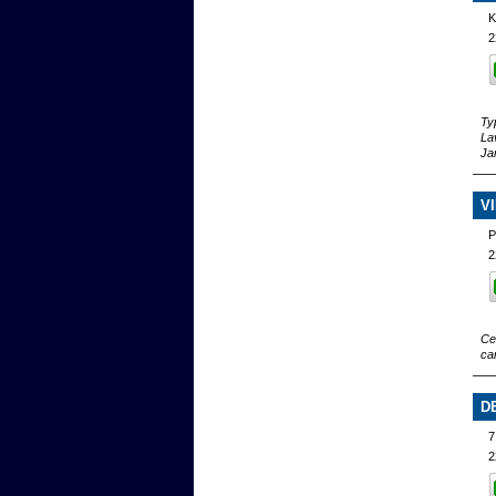
K
2
Ty
La
Ja
V
P
2
Ce
ca
D
2