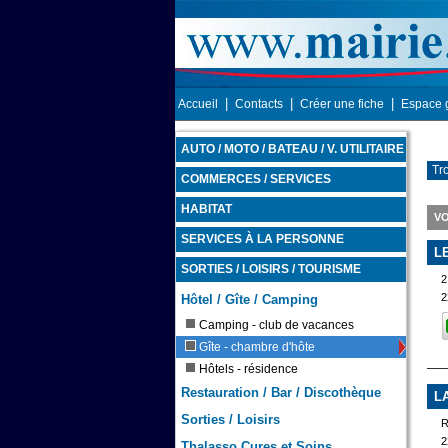
|
|
|
Accueil
Contacts
Créer une fiche
Espace 
AUTO / MOTO / BATEAU / V. UTILITAIRE
Tr
COMMERCES / SERVICES
HABITAT
VO
SERVICES À LA PERSONNE
L
SORTIES / LOISIRS / TOURISME
2
Hôtel / Gîte / Camping
Camping - club de vacances
Gîte - chambre d'hôte
Hôtels - résidence
Restauration / Bar / Discothèque
L
Sorties / Loisirs
2
Thalasso Cures et Soins