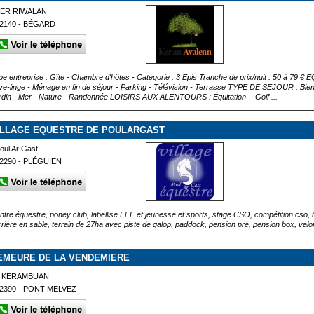
ER RIWALAN
2140 - BÉGARD
pe entreprise : Gîte - Chambre d'hôtes - Catégorie : 3 Epis Tranche de prix/nuit : 50 à 79 € 
ve-linge - Ménage en fin de séjour - Parking - Télévision - Terrasse TYPE DE SEJOUR : Bien
rdin - Mer - Nature - Randonnée LOISIRS AUX ALENTOURS : Équitation - Golf ...
ILLAGE EQUESTRE DE POULARGAST
oul Ar Gast
2290 - PLÉGUIEN
ntre équestre, poney club, labellise FFE et jeunesse et sports, stage CSO, compétition cso, 
rrière en sable, terrain de 27ha avec piste de galop, paddock, pension pré, pension box, va
EMEURE DE LA VENDEMIERE
7 KERAMBUAN
2390 - PONT-MELVEZ