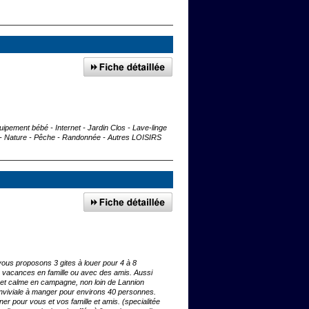
ipement bébé - Internet - Jardin Clos - Lave-linge
 - Nature - Pêche - Randonnée - Autres LOISIRS
vous proposons 3 gites à louer pour 4 à 8
es vacances en famille ou avec des amis. Aussi
e et calme en campagne, non loin de Lannion
nviviale à manger pour environs 40 personnes.
er pour vous et vos famille et amis. (specialitée