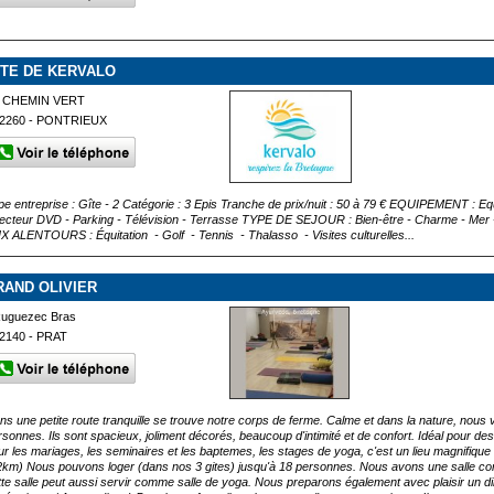
ITE DE KERVALO
 CHEMIN VERT
2260 - PONTRIEUX
pe entreprise : Gîte - 2 Catégorie : 3 Epis Tranche de prix/nuit : 50 à 79 € EQUIPEMENT : Equ
Lecteur DVD - Parking - Télévision - Terrasse TYPE DE SEJOUR : Bien-être - Charme - Mer
X ALENTOURS : Équitation - Golf - Tennis - Thalasso - Visites culturelles...
RAND OLIVIER
uguezec Bras
2140 - PRAT
ns une petite route tranquille se trouve notre corps de ferme. Calme et dans la nature, nous 
rsonnes. Ils sont spacieux, joliment décorés, beaucoup d'intimité et de confort. Idéal pour d
ur les mariages, les seminaires et les baptemes, les stages de yoga, c'est un lieu magnifiqu
2km) Nous pouvons loger (dans nos 3 gites) jusqu'à 18 personnes. Nous avons une salle co
tte salle peut aussi servir comme salle de yoga. Nous preparons également avec plaisir un din