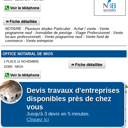
NOTAIRE : Plusieurs études Particulier : Achat / vente - Vente
programme neuf - Immobilier de prestige - Viager Professionnel : Vente
locaux professionnels - Vente programme neuf - Vente fond de
commerce - Vente entreprise
OFFICE NOTARIAL DE MIOS
2 PLACE 11 NOVEMBRE
33380 - MIOS
Devis
travaux d'entreprises
Affiner votre recherche
Lors de votre visite sur notre site des fichiers informatiques nommés cookies sont
Afficher plus de prestataires dans un rayon de 50km autour de
disponibles près de chez
déposés sur votre terminal. Ces cookies sont utilisés pour la navigation, le
Arcachon
fonctionnement du site et les mesures d'audience pour l'éditeur.
vous
Nous ne collectons pas vos données personnelles au travers des cookies à des
Jusqu'à 3 devis en 5 minutes.
fins publicitaires ni pour nous ni pour des tiers.
Cliquez ici
Plus d'infos sur les cookies
-
Ne plus afficher ce message
(vous pouvez toujours
|
|
COOKIES
ESPACE GRAND PUBLIC : information des utilisateurs
ESPACE
consulter notre politique de cookies sur le lien en bas de page)
PRO : Créer une fiche / Régle d'affichage