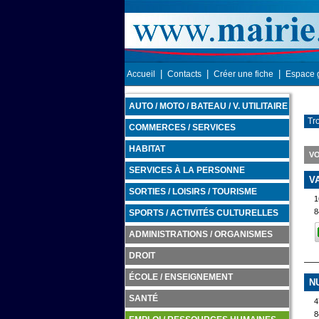
|
|
|
Accueil
Contacts
Créer une fiche
Espace 
AUTO / MOTO / BATEAU / V. UTILITAIRE
Tr
COMMERCES / SERVICES
HABITAT
VO
SERVICES À LA PERSONNE
V
SORTIES / LOISIRS / TOURISME
1
8
SPORTS / ACTIVITÉS CULTURELLES
ADMINISTRATIONS / ORGANISMES
DROIT
ÉCOLE / ENSEIGNEMENT
N
SANTÉ
4
8