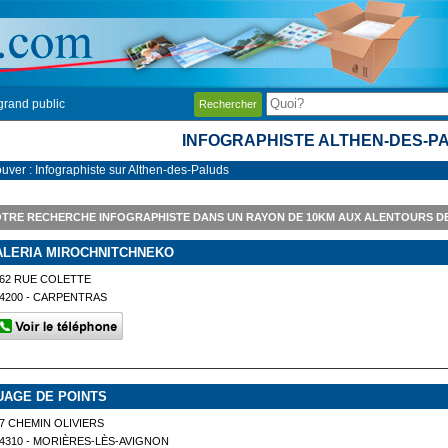
grand public
Rechercher
INFOGRAPHISTE ALTHEN-DES-P
ouver : Infographiste sur Althen-des-Paluds
TRE RECHERCHE INFOGRAPHISTE DANS UN RAYON DE 10KM AUX ALENTOURS D
ALERIA MIROCHNITCHNEKO
62 RUE COLETTE
4200 - CARPENTRAS
UAGE DE POINTS
7 CHEMIN OLIVIERS
4310 - MORIÈRES-LÈS-AVIGNON