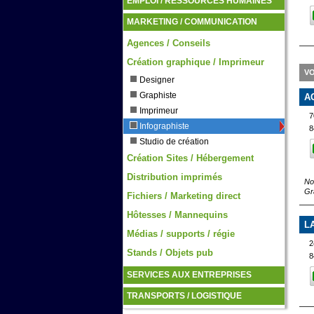
EMPLOI / RESSOURCES HUMAINES
MARKETING / COMMUNICATION
Agences / Conseils
Création graphique / Imprimeur
VO
Designer
Graphiste
A
Imprimeur
7
Infographiste
8
Studio de création
Création Sites / Hébergement
Distribution imprimés
No
Gra
Fichiers / Marketing direct
Hôtesses / Mannequins
L
Médias / supports / régie
2
Stands / Objets pub
8
SERVICES AUX ENTREPRISES
TRANSPORTS / LOGISTIQUE