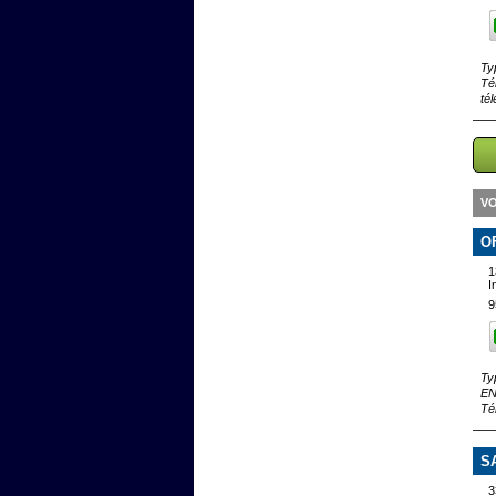
Ty
Té
té
VO
O
1
I
9
Ty
EN
Té
S
3