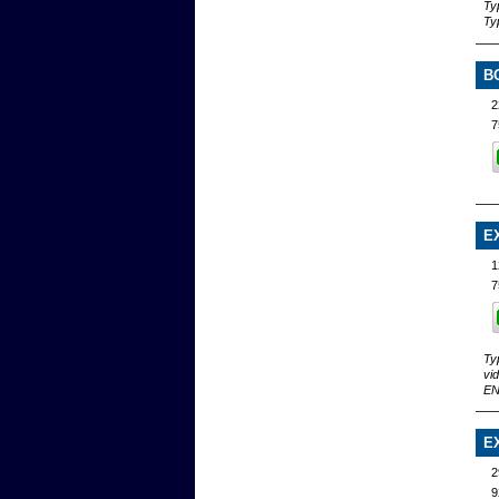
Ty
Ty
B
2
7
E
1
7
Ty
vi
EN
E
2
9