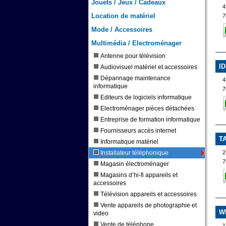
Jouets / Jeux / Cadeaux
Location de matériel
7
Mode / Accessoires
Multimédia / Electroménager
Antenne pour télévision
I
Audiovisuel matériel et accessoires
Dépannage maintenance
4
informatique
7
Editeurs de logiciels informatique
Electroménager pièces détachées
Entreprise de formation informatique
Fournisseurs accès internet
T
Informatique matériel
Installateur téléphonique
2
7
Magasin électroménager
Magasins d’hi-fi appareils et
accessoires
Télévision appareils et accessoires
Vente appareils de photographie et
W
video
Vente de téléphone
1