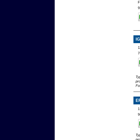
9
I
7
Ty
pr
Fo
E
1
9
Ty
pr