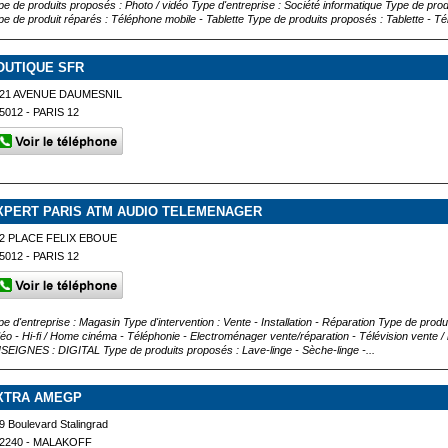
pe de produits proposés : Photo / vidéo Type d'entreprise : Société informatique Type de prod
pe de produit réparés : Téléphone mobile - Tablette Type de produits proposés : Tablette - T
OUTIQUE SFR
21 AVENUE DAUMESNIL
5012 - PARIS 12
XPERT PARIS ATM AUDIO TELEMENAGER
2 PLACE FELIX EBOUE
5012 - PARIS 12
pe d'entreprise : Magasin Type d'intervention : Vente - Installation - Réparation Type de produ
déo - Hi-fi / Home cinéma - Téléphonie - Electroménager vente/réparation - Télévision vente 
SEIGNES : DIGITAL Type de produits proposés : Lave-linge - Sèche-linge -...
XTRA AMEGP
9 Boulevard Stalingrad
2240 - MALAKOFF