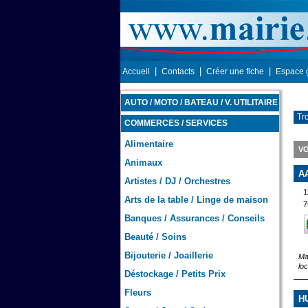
|
|
|
Accueil
Contacts
Créer une fiche
Espace 
AUTO / MOTO / BATEAU / V. UTILITAIRE
Tro
COMMERCES / SERVICES
Alimentaire
VO
Animaux
A
Artistes / DJ / Orchestres
1
Arts de la table / Linge de maison
7
Banques / Assurances / Conseils
Beauté / Soins
Bijouterie / Joaillerie
Ma
lo
Déstockage / Petits Prix
Fleurs
H