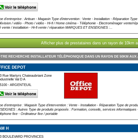
pe d'entreprise : Artisan - Magasin Type d'intervention : Vente - Installation - Réparation Typ
lévision / vidéo - Photo / vidéo - Hi-fi / Home cinéma - Téléphonie - Electroménager vente/rép
lé vente / installation - Hi-fi vente / réparation MARQUES ET ENSEIGNES :...
Afficher plus de prestataires dans un rayon de 10km a
TRE RECHERCHE INSTALLATEUR TÉLÉPHONIQUE DANS UN RAYON DE 50KM AUX 
FFICE DEPOT
3 Rue Martyrs Chateaubriant Zone
ndustrielle Val D A
5100 - ARGENTEUIL
pe d'entreprise : Magasin Type d'intervention : Vente - Installation - Réparation Type de p
SEIGNES : Autres Type de produits proposés : Formation, conseils, services informatiques - V
léphone fixe - Ordinateur fixe / portable
AM H
3 BOULEVARD PROVINCES