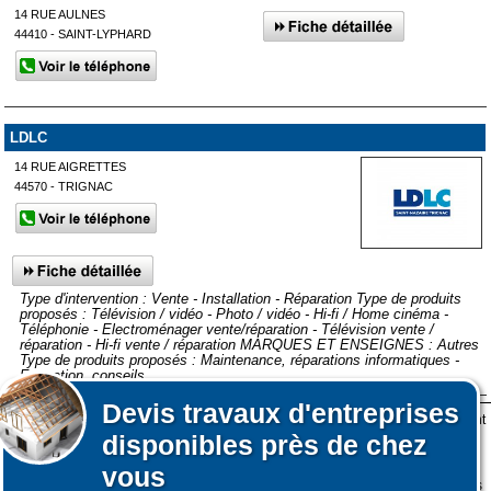
14 RUE AULNES
44410 - SAINT-LYPHARD
LDLC
14 RUE AIGRETTES
44570 - TRIGNAC
Type d'intervention : Vente - Installation - Réparation Type de produits
proposés : Télévision / vidéo - Photo / vidéo - Hi-fi / Home cinéma -
Téléphonie - Electroménager vente/réparation - Télévision vente /
réparation - Hi-fi vente / réparation MARQUES ET ENSEIGNES : Autres
Type de produits proposés : Maintenance, réparations informatiques -
Formation, conseils,...
Devis
travaux d'entreprises
Lors de votre visite sur notre site des fichiers informatiques nommés cookies sont
Afficher plus de prestataires dans un rayon de 50km autour de
disponibles près de chez
déposés sur votre terminal. Ces cookies sont utilisés pour la navigation, le
Piriac-sur-Mer
fonctionnement du site et les mesures d'audience pour l'éditeur.
vous
Nous ne collectons pas vos données personnelles au travers des cookies à des