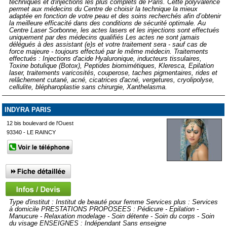
techniques et d'injections les plus complets de Paris. Cette polyvalence
permet aux médecins du Centre de choisir la technique la mieux
adaptée en fonction de votre peau et des soins recherchés afin d’obtenir
la meilleure efficacité dans des conditions de sécurité optimale. Au
Centre Laser Sorbonne, les actes lasers et les injections sont effectués
uniquement par des médecins qualifiés Les actes ne sont jamais
délégués à des assistant (e)s et votre traitement sera - sauf cas de
force majeure - toujours effectué par le même médecin. Traitements
effectués : Injections d'acide Hyaluronique, inducteurs tissulaires,
Toxine botulique (Botox), Peptides biomimétiques, Kleresca, Epilation
laser, traitements varicosités, couperose, taches pigmentaires, rides et
relâchement cutané, acné, cicatrices d'acné, vergetures, cryolipolyse,
cellulite, blépharoplastie sans chirurgie, Xanthelasma.
INDYRA PARIS
12 bis boulevard de l'Ouest
93340 - LE RAINCY
Type d'institut : Institut de beauté pour femme Services plus : Services
à domicile PRESTATIONS PROPOSEES : Pédicure - Epilation -
Manucure - Relaxation modelage - Soin détente - Soin du corps - Soin
du visage ENSEIGNES : Indépendant Sans enseigne