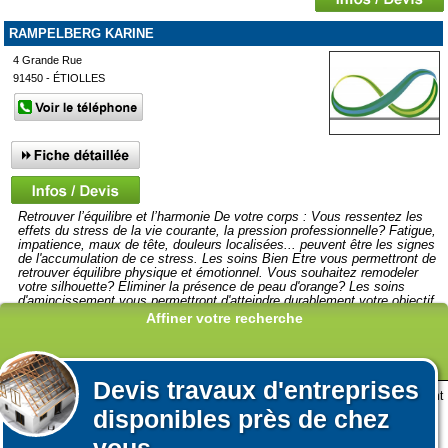
RAMPELBERG KARINE
4 Grande Rue
91450 - ÉTIOLLES
Retrouver l’équilibre et l’harmonie De votre corps : Vous ressentez les
effets du stress de la vie courante, la pression professionnelle? Fatigue,
impatience, maux de tête, douleurs localisées... peuvent être les signes
de l'accumulation de ce stress. Les soins Bien Etre vous permettront de
retrouver équilibre physique et émotionnel. Vous souhaitez remodeler
votre silhouette? Eliminer la présence de peau d'orange? Les soins
d'amincissement vous permettront d'atteindre durablement votre objectif
en complément d'une alimentation saine et équilibrée. Soins
Affiner votre recherche
personnalisés et produits naturels. Réalisés par une praticienne formée
aux techniques et protocoles de bien être, modelage, relaxation, soins
sur des zones énergétiques spécifiques et actions de phytothérapie.
Devis
travaux d'entreprises
Lors de votre visite sur notre site des fichiers informatiques nommés cookies sont
Afficher plus de prestataires dans un rayon de 50km autour de
disponibles près de chez
déposés sur votre terminal. Ces cookies sont utilisés pour la navigation, le
Thiais
fonctionnement du site et les mesures d'audience pour l'éditeur.