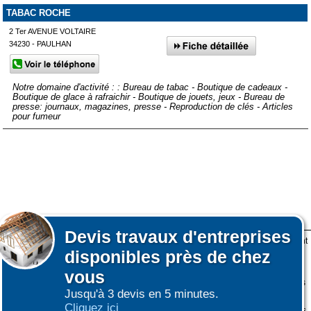
TABAC ROCHE
2 Ter AVENUE VOLTAIRE
34230 - PAULHAN
Notre domaine d'activité : : Bureau de tabac - Boutique de cadeaux -
Boutique de glace à rafraichir - Boutique de jouets, jeux - Bureau de
presse: journaux, magazines, presse - Reproduction de clés - Articles
pour fumeur
Devis
travaux d'entreprises
Lors de votre visite sur notre site des fichiers informatiques nommés cookies sont
disponibles près de chez
déposés sur votre terminal. Ces cookies sont utilisés pour la navigation, le
fonctionnement du site et les mesures d'audience pour l'éditeur.
vous
Nous ne collectons pas vos données personnelles au travers des cookies à des
Jusqu'à 3 devis en 5 minutes.
fins publicitaires ni pour nous ni pour des tiers.
Cliquez ici
Plus d'infos sur les cookies
-
Ne plus afficher ce message
(vous pouvez toujours