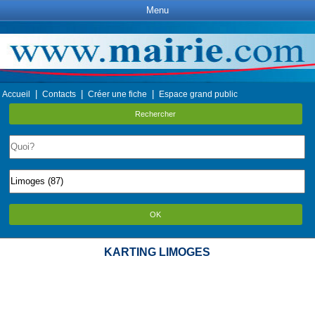
Menu
|
|
|
Accueil
Contacts
Créer une fiche
Espace grand public
Rechercher
OK
KARTING LIMOGES