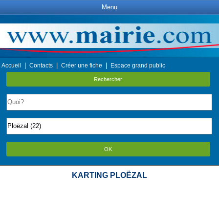
Menu
|
|
|
Accueil
Contacts
Créer une fiche
Espace grand public
Rechercher
OK
KARTING PLOËZAL