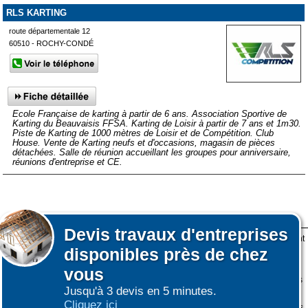
RLS KARTING
route départementale 12
60510 - ROCHY-CONDÉ
Ecole Française de karting à partir de 6 ans. Association Sportive de
Karting du Beauvaisis FFSA. Karting de Loisir à partir de 7 ans et 1m30.
Piste de Karting de 1000 mètres de Loisir et de Compétition. Club
House. Vente de Karting neufs et d'occasions, magasin de pièces
détachées. Salle de réunion accueillant les groupes pour anniversaire,
réunions d'entreprise et CE.
Devis
travaux d'entreprises
Lors de votre visite sur notre site des fichiers informatiques nommés cookies sont
disponibles près de chez
déposés sur votre terminal. Ces cookies sont utilisés pour la navigation, le
fonctionnement du site et les mesures d'audience pour l'éditeur.
vous
Nous ne collectons pas vos données personnelles au travers des cookies à des
Jusqu'à 3 devis en 5 minutes.
fins publicitaires ni pour nous ni pour des tiers.
Cliquez ici
Plus d'infos sur les cookies
-
Ne plus afficher ce message
(vous pouvez toujours